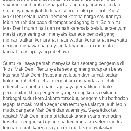
sayuran dan bumbu sebagai barang daganganya. Ia dan
suaminya mangkal di depan sebuah toko perabot. ‘Kios’
Mak Deni selalu ramai pembeli karena harga sayurannya
lebih murah daripada di tempat pedagang lain. Selain itu
Mak Deni murah hati dan ramah karena ia selalu tersenyum
meski saya seringkali menyaksikan ada pembeli yang
memanfaatkan kemurahan hatinya dan keramahannya yaitu
dengan menawar harga yang tak wajar atau meminta
tambah atas apa yang dibelinya.
Suatu kali saya pernah menyaksikan seorang pengemis di
‘kios’ Mak Deni. Tentunya ia sedang mengharapkan belas
kasihan Mak Deni. Pakaiannya lusuh dan kumal, badan
kotor penuh debu tebal menghitam menandakan tidak
dibersihkan berhari-hari. Tapi saya perhatikan dibalik
penampilan khas pengemis yang sering kita saksikan di
berbagai sudut kota Jakarta tersebut, pengemis itu berbadan
tegap, tampak masih segar dan tentunya usianya jauh lebih
muda daripada Mak Deni dan suaminya. Saya tidak tau
apakah Mak Deni mengisi telapak tangan yang menadah
tersebut dengan sekeping dua keeping atau selembar dua
lembar rupiah karena saya memang tak menyaksikan