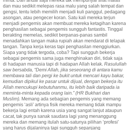
minta. Dan andai saja mereka tak mempunyai sifat malas
dan mau sedikit melepas rasa malu yang salah tempat dan
gengsi, tentu lebih memilih menjadi kuli panggul, pedagang
asongan, atau pengecer koran. Satu kali mereka terjun
menjadi pengemis akan membuat mereka ketagihan karena
penghasilan sebagai pengemis sungguh fantastis. Tinggal
berakting memelas, sedikit berpanas-panas sambil
menadahkan tangan maka rupiah akan mendarat di telapak
tangan. Tanpa kerja keras tapi penghasilan menggiurkan.
Siapa yang tidak tergoda, coba? Tapi sungguh bekerja
sebagai pengemis sama juga menghinakan diri, tidak saja
di hadapan manusia tapi di hadapan Allah kelak.
Rasulullah
saw bersabda, “Demi Allah, jika seseorang di antara kamu
membawa tali dan pergi ke bukit untuk mencari kayu bakar,
kemudian dipikul ke pasar untuk dijual, dengan bekerja itu
Allah mencukupi kebutuhanmu, itu lebih baik daripada ia
meminta-minta kepada orang lain.” (HR Bukhari dan
Muslim).
Memang ada sebagian pengemis yang memang
pengemis ‘asli’ artinya fisik mereka memang tidak mampu
bekerja lagi entah karena usia yang sangat lanjut ataupun
cacat, tak punya sanak saudara lagi yang menanggung
mereka dan memang itulah satu-satunya pilihan ‘profesi’
yang harus dijalaninya tapi sungguh sepanjang