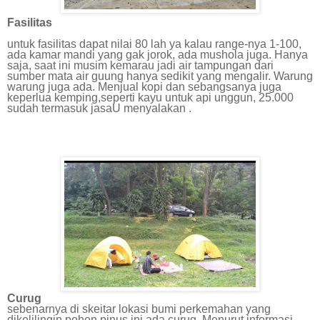
Fasilitas
untuk fasilitas dapat nilai 80 lah ya kalau range-nya 1-100,
ada kamar mandi yang gak jorok, ada mushola juga. Hanya
saja, saat ini musim kemarau jadi air tampungan dari
sumber mata air guung hanya sedikit yang mengalir. Warung
warung juga ada. Menjual kopi dan sebangsanya juga
keperlua kemping,seperti kayu untuk api unggun, 25.000
sudah termasuk jasaU menyalakan .
Curug
sebenarnya di skeitar lokasi bumi perkemahan yang
dikelilingin pohon pinus ini ada curug. Menurut informasi