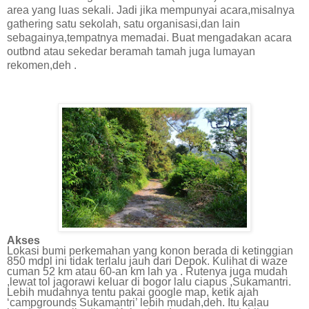
area yang luas sekali. Jadi jika mempunyai acara,misalnya
gathering satu sekolah, satu organisasi,dan lain
sebagainya,tempatnya memadai. Buat mengadakan acara
outbnd atau sekedar beramah tamah juga lumayan
rekomen,deh .
Akses
Lokasi bumi perkemahan yang konon berada di ketinggian
850 mdpl ini tidak terlalu jauh dari Depok. Kulihat di waze
cuman 52 km atau 60-an km lah ya . Rutenya juga mudah
,lewat tol jagorawi keluar di bogor lalu ciapus ,Sukamantri.
Lebih mudahnya tentu pakai google map, ketik ajah
‘campgrounds Sukamantri’ lebih mudah,deh. Itu kalau