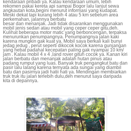
kendaraan pribadi ya. Kalau kendaraan umum, lebih
rekomen pakai kereta api sampai Bogor lalu lanjut sewa
angkautan kota,begini menurut informasi yang kudapat.
Meski dekat tapi kurang lebih 4 atau 5 km sebelum area
perkemahan, jalannya berbatu
besar dan menanjak. Jadi tidak disarankan menggunakan
mobil jenis sedan atau mobil yang ceper ceper gitu,deh.
Kulihat beberapa motor matic yang berboncengan, terpaksa
menurunkan penumpangnya. Penumpangnya jalan kaki
karena mungkin gak kuat ya. Mobil saya berkali kali bunyi
jedag jedug , perut seperti dikocok kocok karena gunjangan
yang hebat padahal kecepatan paling gak nyampai 10 km/
jam . Kalau mobil 4 x 4 ,land rover gituh cocok ya. Kanan kiri
jalan berbatu dan menanjak adalah hutan pinus atau
padang rumput yang luas. Banyak truk pengangkut batu dan
pasir lalu lalang karena ternyata ada sungai yang diambil
batu dan pasirnya jadi hatii hati ya. Mendingan membiarkan
truk truk itu jalan terlebih dulu,deh menurut saya daripada
kita di depannya.