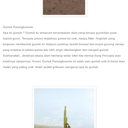
Gumuk Parangkusumo
Apa itu gumuk ? Gumuk itu semacam kenampakan alam yang berupa gundukan pasir,
seperti gurun. Ternyata proses terjadinya gumuk itu unik, masya Allah. Anginlah yang
berperan membentuk gumuk ini. Adapun pasirnya sendiri berasal dari erupsi gunung merapi
yang tersebar di sekitar pantai lalu oleh angin diterbangkan dan menjadi gumuk.
Subhanallah...destinasi wisata alam memang selalu bikin kita memuji Sang Pencipta atas
indahnya ciptaannya. Konon Gumuk Parangkusumo ini salah satu gumuk unik di dunia atau
malah yang paling unik. Itulah sedikit gmbaran mengenai apa itu gumuk.