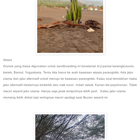
Akses
Gumuk yang biasa digunakan untuk sandboarding ini beralamat di jl pantai karangkusumo,
kretek, Bantul, Yogyakarta. Tentu kita harus ke arah kawasan wisata parangtritis. Ada jalur
utama dan jalur alternatif untuk menuju ke kawasan parangtritis. Kalau soal keindahan maka
jalur alternatif medannya berkelok dan naik turun. Indah sekali. Kanan kiri pepohonan. Tidak
macet seperti jalur utama. Hanya saja jarak tempuhnya lebih jauh . Kalau jalur utama
memang lebih dekat tapi seringnya macet apalagi saat liburan seperti ini.