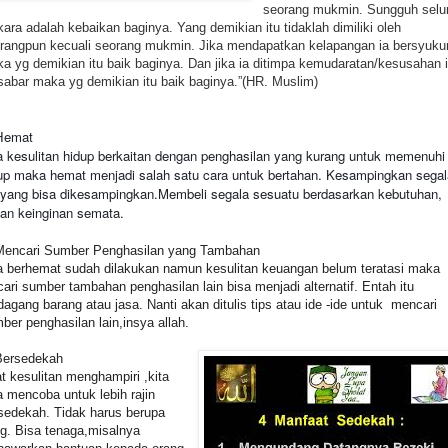
seorang mukmin. Sungguh selu
kara adalah kebaikan baginya. Yang demikian itu tidaklah dimiliki oleh
rangpun kecuali seorang mukmin. Jika mendapatkan kelapangan ia bersyuku
a yg demikian itu baik baginya. Dan jika ia ditimpa kemudaratan/kesusahan 
sabar maka yg demikian itu baik baginya.”(HR. Muslim)
 Hemat
a kesulitan hidup berkaitan dengan penghasilan yang kurang untuk memenuhi
up maka hemat menjadi salah satu cara untuk bertahan. Kesampingkan segal
 yang bisa dikesampingkan.Membeli segala sesuatu berdasarkan kebutuhan,
an keinginan semata.
Mencari Sumber Penghasilan yang Tambahan
a berhemat sudah dilakukan namun kesulitan keuangan belum teratasi maka
ari sumber tambahan penghasilan lain bisa menjadi alternatif. Entah itu
dagang barang atau jasa. Nanti akan ditulis tips atau ide -ide untuk mencari
ber penghasilan lain,insya allah.
Bersedekah
t kesulitan menghampiri ,kita
a mencoba untuk lebih rajin
sedekah. Tidak harus berupa
g. Bisa tenaga,misalnya