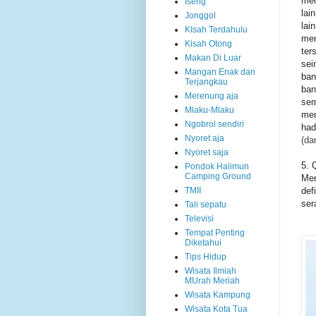
men
Iseng
lai
Jonggol
lai
KIsah Terdahulu
mem
Kisah Otong
ter
Makan Di Luar
sei
Mangan Enak dan
ban
Terjangkau
ban
Merenung aja
sem
Mlaku-Mlaku
mem
Ngobrol sendiri
had
Nyoret aja
(da
Nyoret saja
5. 
Pondok Halimun
Camping Ground
Men
def
TMII
ser
Tali sepatu
Televisi
Tempat Penting
Diketahui
Tips Hidup
Wisata Ilmiah
MUrah Meriah
Wisata Kampung
Wisata Kota Tua