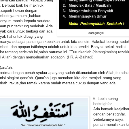
awarkan bantuan kepada orang
n. Berbuat baik ke makhluk
n,seperti hewan dengan
berinya minum ,bahkan
senyum manis kepada saudara
man pun terhitung sedekah. Ada
yak cara untuk berbagi dan ada
dari google
yak hal untuk dibagi yang
uanya sebagai pancingan kebaikan untuk kita sendiri. Hakekat berbagi,sede
beri ,dan apapun istilahnya adalah untuk kita sendiri. Banyak sekali hadist
ist tentang sedekah ini,salah satunya ini
"
Turunkanlah (datangkanlah) rezek
ri Allah) dengan mengeluarkan sodaqoh. (HR. Al-Baihaqi)
Qana'ah.
erima dengan penuh syukur apa yang sudah dikaruniakan oleh Allah,itu adal
inisi singkat qana'ah. Qana'ah juga menahan kita dari menjadi orang yang
akah ,rakus,dan tamak karena sudah merasa cukup dengan yang ada.
6. Lebih sering
beristighfar.
Ada banyak keajaiba
dengan beristighfar.
Sebelumnya saya
pernah menuliskan k