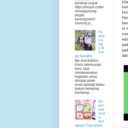
kit
terminal mojok
kem
https://mojok.co/ter
minal/gunung-
kes
pegat-
Had
karangasem/
ber
Gunung p...
ia 
Fa
men
mily
leb
Ca
pad
mp
2 di
pad
Cur
dat
ug Nangka
Me and Kiddos
Kami sekeluarga
baru saja
melaksanakan
kegiatan yang
disukai anak-
anak,apalagi kalau
bukan kemping.
Kemping...
Do
wnl
oad
Grat
is
Inst
agram Post Islami