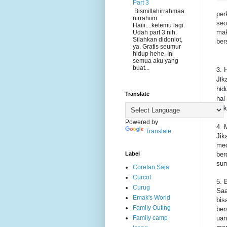
Part 3
Bismillahirrahmaa
per
nirrahiim
seo
Haiii....ketemu lagi.
mak
Udah part 3 nih.
Silahkan didonlot,
ber
ya. Gratis seumur
hidup hehe. Ini
semua aku yang
buat...
3.
Jik
hid
Translate
hal
buk
Powered by
4. 
Translate
Jik
mec
ber
Label
sum
Coretan Saja
Curcol
5. 
Curug
Saa
Emak's World
bis
Family Outing
ber
uan
Family camp