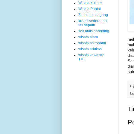
Wisata Kuliner
Wisata Pantai
Zona ilmu dagang
kreasi sederhana
tali sepatu
sok nulis parenting
wisata alam
me
wisata astronomi
mak
wisata edukasi
kel
wisata kawasan
dis
TMII
Sem
dia
sat
Di
La
Ti
P