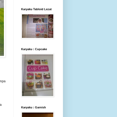
Karyaku Tabloid Lezat
Karyaku : Cupcake
empa
a
Karyaku : Garnish