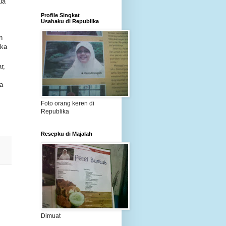
ua
Profile Singkat
Usahaku di Republika
n
aka
r,
a
Foto orang keren di
Republika
Resepku di Majalah
Dimuat