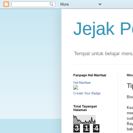
Jejak 
Tempat untuk belajar men
Fanpage Hal Manfaat
Min
Hal Manfaat
Ti
Create Your Badge
Bis
Total Tayangan
Kea
Halaman
men
sud
Bay
3
1
4
bak