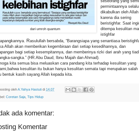
seseorang yang sem
permintaannya selalu
dikabulkan oleh Allah
karena dia sering
beristighfar. Saat ingi
ditempa kesulitan m
dari umroh quantum
istighfar
R
lapangkannya.
asulullah bersabda, “Barangsiapa yang senantiasa beristighfa
a Allah akan memberikan kegembiraan dari setiap kesedihannya, dan
apangan bagi setiap kesempitannya, dan memberinya rizki dari arah yang tiad
angka-sangka.” (HR.Abu Daud, Ibnu Majah dan Ahmad).
oga kita semua bisa meluaskan cara pandang kita terhadap kesulitan yang
lami,bahwa kesulitan itu bukan hanya kesulitan semata tapi merupakan salah
u bentuk kasih sayang Allah kepada kita.
posting oleh
A.Yahya Hastuti
di
14.07
bel:
Coretan Saja
,
Tips Hidup
dak ada komentar:
osting Komentar