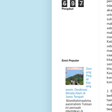
pen
6
9
7
tid
Pengikut
aka
unt
sul
mah
seb
mal
men
Keb
seb
man
saa
kit
Entri Populer
sen
khu
Gun
ung
Kes
Peg
kon
at
kon
Kar
ang
asem, Destinasi
1. 
Wisata Alam di
ber
Jawa Tengah
ham
Bismillahirraahma
aanirrahiim Tulisan
mak
ini pernaah
ber
diterbitkan di