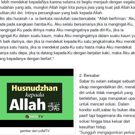
a lebih mendekat kepadaNya karena selama ini begitu menjauh dengan segala
udahan yang ada, mungkin Allah ingin kita punya jiwa yang kuat jadi Allah ka
ulitan,dst dst. Intinya persangkaan yang baik kepada Allah.
abda: "Allah berfirman: 'Ak
its abu hurairah r.a. ia berkata rasulullah saw.bers
ada pada sangkaan hamba-Ku, Aku selalu bersamanya jika ia mengingat-Ku, 
mengingat-Ku pada dirinya maka Aku mengingatnya pada diri-Ku, jika ia
gingat-Ku dalam suatu kaum, maka Aku mengingatnya dalam suatu kaum y
ih baik darinya, dan jika ia mendekat kepada-Ku satu jengkalmaka Aku mend
anya satu hasta, jika ia mendekat pada-Ku satu hasta maka Aku mendekat
anya satu depa, jika ia datang kepada-Ku dengan berjalan kaki, maka Aku a
ang kepadanya dengan berlari."
2. Bersabar
Sabar itu selain sebagai sebua
sikap mengendalikan diri, men
diri untuk tidak mengeluh yang
berlebihan, juga merupakan up
untuk mencari solusi. Dalam
kondisi sulit,sabar itu bukan di
pasif tapi bagaimana dia menca
solusi hingga bisa keluar dari
kesulitan hidup.
gambar dari yufidTV
“Sungguh mengagumkan perkar