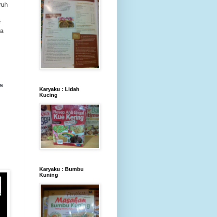
ruh
r
ia
a
Karyaku : Lidah
Kucing
Karyaku : Bumbu
Kuning