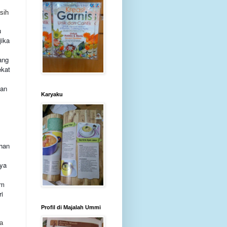
sih
u
jika
ang
ekat
kan
Karyaku
h
ahan
aya
am
ri
Profil di Majalah Ummi
a