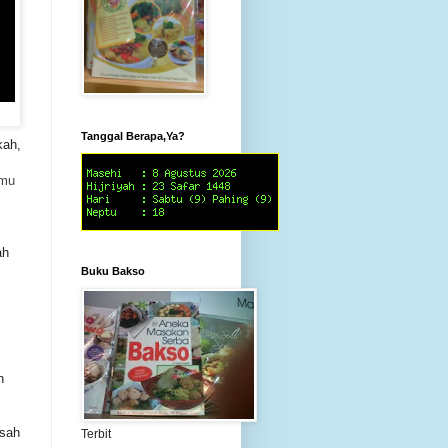
Tanggal Berapa,Ya?
kah,
imu
ah
Buku Bakso
n
isah
Terbit