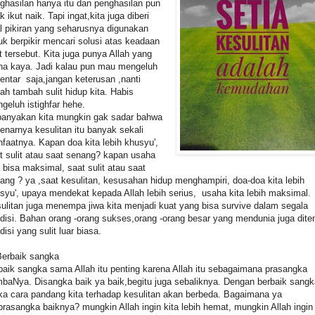
ghasilan hanya itu dan penghasilan pun
ak ikut naik. Tapi ingat,kita juga diberi
l pikiran yang seharusnya digunakan
uk berpikir mencari solusi atas keadaan
it tersebut. Kita juga punya Allah yang
a kaya. Jadi kalau pun mau mengeluh
entar saja,jangan keterusan ,nanti
ah tambah sulit hidup kita. Habis
geluh istighfar hehe.
anyakan kita mungkin gak sadar bahwa
enarnya kesulitan itu banyak sekali
faatnya. Kapan doa kita lebih khusyu',
t sulit atau saat senang? kapan usaha
a bisa maksimal, saat sulit atau saat
ang ? ya ,saat kesulitan, kesusahan hidup menghampiri, doa-doa kita lebih
syu', upaya mendekat kepada Allah lebih serius, usaha kita lebih maksimal.
ulitan juga menempa jiwa kita menjadi kuat yang bisa survive dalam segala
disi. Bahan orang -orang sukses,orang -orang besar yang mendunia juga dit
disi yang sulit luar biasa.
Berbaik sangka
baik sangka sama Allah itu penting karena Allah itu sebagaimana prasangka
baNya. Disangka baik ya baik,begitu juga sebaliknya. Dengan berbaik sangk
a cara pandang kita terhadap kesulitan akan berbeda. Bagaimana ya
prasangka baiknya? mungkin Allah ingin kita lebih hemat, mungkin Allah ingin