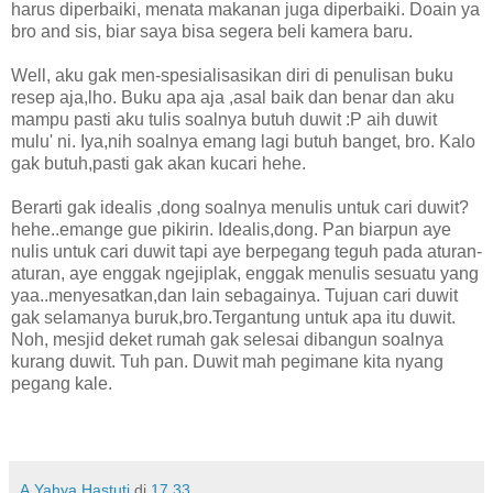
harus diperbaiki, menata makanan juga diperbaiki. Doain ya
bro and sis, biar saya bisa segera beli kamera baru.
Well, aku gak men-spesialisasikan diri di penulisan buku
resep aja,lho. Buku apa aja ,asal baik dan benar dan aku
mampu pasti aku tulis soalnya butuh duwit :P aih duwit
mulu' ni. Iya,nih soalnya emang lagi butuh banget, bro. Kalo
gak butuh,pasti gak akan kucari hehe.
Berarti gak idealis ,dong soalnya menulis untuk cari duwit?
hehe..emange gue pikirin. Idealis,dong. Pan biarpun aye
nulis untuk cari duwit tapi aye berpegang teguh pada aturan-
aturan, aye enggak ngejiplak, enggak menulis sesuatu yang
yaa..menyesatkan,dan lain sebagainya. Tujuan cari duwit
gak selamanya buruk,bro.Tergantung untuk apa itu duwit.
Noh, mesjid deket rumah gak selesai dibangun soalnya
kurang duwit. Tuh pan. Duwit mah pegimane kita nyang
pegang kale.
A.Yahya Hastuti
di
17.33